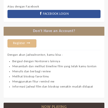
Atau dengan Facebook
FACEBOOK LOGIN
Don't Have an Account?
Register
Dengan akun jadwalnonton, kamu bisa :
Bergaul dengan Nontoners lainnya
Menambah dan melihat timeline film yang telah kamu tonton
Menulis dan berbagi review
Melihat bioskop favoritmu
Menggunakan fitur remind me
Informasi jadwal film dan bioskop semakin mudah didapat
NOW PLAYING