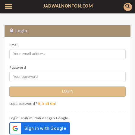
JADWALNONTON.COM
Login
Email
Password
Lupa password?
Klik di sini
Login lebih mudah dengan Google