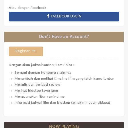
Atau dengan Facebook
FACEBOOK LOGIN
Don't Have an Account?
Register
Dengan akun jadwalnonton, kamu bisa :
Bergaul dengan Nontoners lainnya
Menambah dan melihat timeline film yang telah kamu tonton
Menulis dan berbagi review
Melihat bioskop favoritmu
Menggunakan fitur remind me
Informasi jadwal film dan bioskop semakin mudah didapat
NOW PLAYING