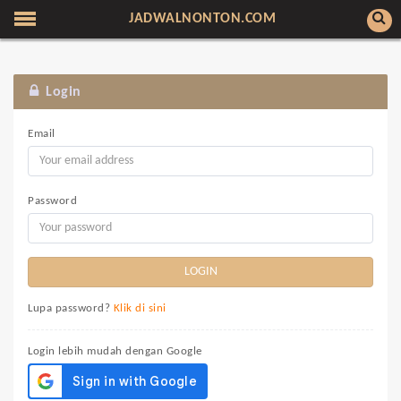
JADWALNONTON.COM
Login
Email
Password
Lupa password?
Klik di sini
Login lebih mudah dengan Google