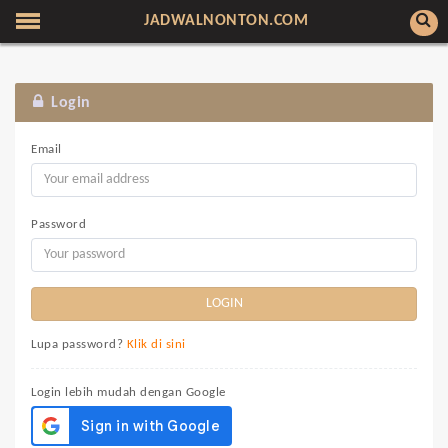
JADWALNONTON.COM
Login
Email
Password
Lupa password?
Klik di sini
Login lebih mudah dengan Google