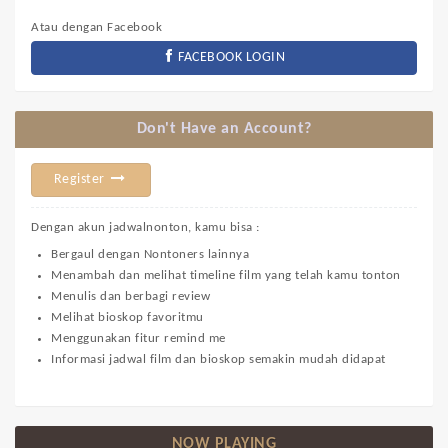
Atau dengan Facebook
FACEBOOK LOGIN
Don't Have an Account?
Register
Dengan akun jadwalnonton, kamu bisa :
Bergaul dengan Nontoners lainnya
Menambah dan melihat timeline film yang telah kamu tonton
Menulis dan berbagi review
Melihat bioskop favoritmu
Menggunakan fitur remind me
Informasi jadwal film dan bioskop semakin mudah didapat
NOW PLAYING