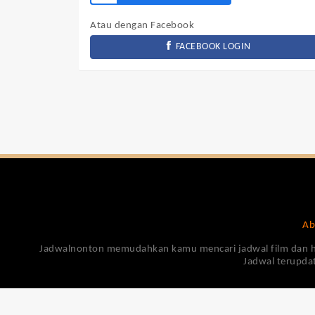
Atau dengan Facebook
FACEBOOK LOGIN
Ab
Jadwalnonton memudahkan kamu mencari jadwal film dan harga
Jadwal terupdat