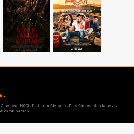
ies
Cineplex (NSC), Platinum Cineplex, FLIX Cinema dan lainnya.
pat kamu berada.