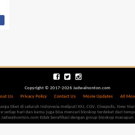
Copyright © 2017-2026 Jadwalnonton.com
out Us
Privacy Policy
Contact Us
Movie Updates
All Mov
 tiket di seluruh Indonesia meliputi XXI, CGV, Cinepolis, New Star 
e setiap hari dan kamu juga bisa mencari bioskop terdekat dari tem
Jadwalnonton.com tidak berafiliasi dengan group bioskop manapun