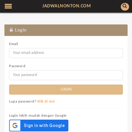
JADWALNONTON.COM
Login
Email
Password
Lupa password?
Klik di sini
Login lebih mudah dengan Google