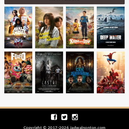
Copyright © 2017-2026 Jadwalnonton.com