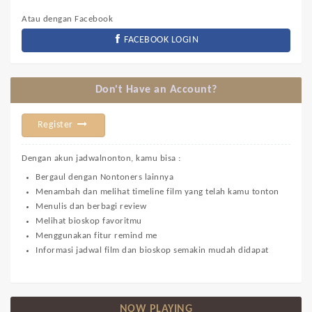
Atau dengan Facebook
FACEBOOK LOGIN
Don't Have an Account?
Register
Dengan akun jadwalnonton, kamu bisa :
Bergaul dengan Nontoners lainnya
Menambah dan melihat timeline film yang telah kamu tonton
Menulis dan berbagi review
Melihat bioskop favoritmu
Menggunakan fitur remind me
Informasi jadwal film dan bioskop semakin mudah didapat
NOW PLAYING