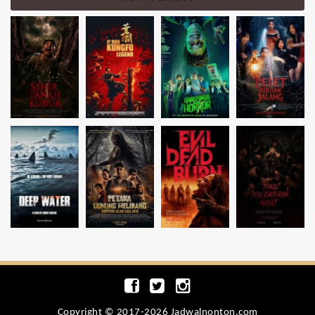
Copyright © 2017-2026 Jadwalnonton.com