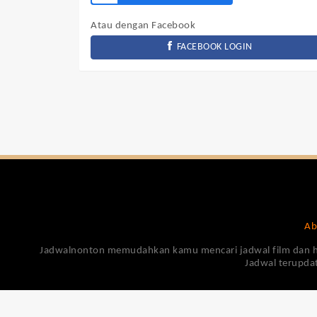
Atau dengan Facebook
FACEBOOK LOGIN
Ab
Jadwalnonton memudahkan kamu mencari jadwal film dan harga
Jadwal terupdat