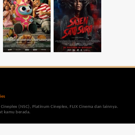
ies
Cineplex (NSC), Platinum Cineplex, FLIX Cinema dan lainnya.
pat kamu berada.