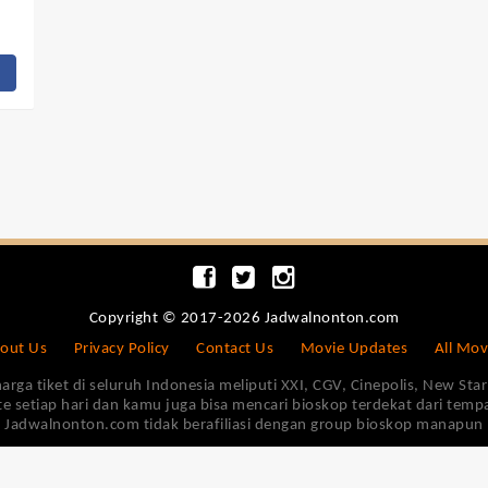
Copyright © 2017-2026 Jadwalnonton.com
out Us
Privacy Policy
Contact Us
Movie Updates
All Mov
 tiket di seluruh Indonesia meliputi XXI, CGV, Cinepolis, New Star 
e setiap hari dan kamu juga bisa mencari bioskop terdekat dari tem
Jadwalnonton.com tidak berafiliasi dengan group bioskop manapun