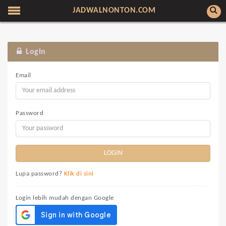
JADWALNONTON.COM
Login
Email
Password
Lupa password?
Klik di sini
Login lebih mudah dengan Google