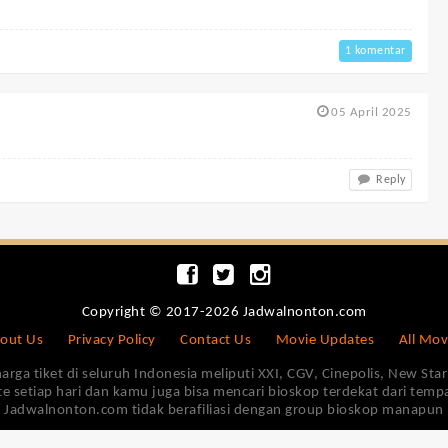
1 komentar
05 April 2025
Reply
Copyright © 2017-2026 Jadwalnonton.com
out Us
Privacy Policy
Contact Us
Movie Updates
All Mov
 tiket di seluruh Indonesia meliputi XXI, CGV, Cinepolis, New Star 
e setiap hari dan kamu juga bisa mencari bioskop terdekat dari tem
Jadwalnonton.com tidak berafiliasi dengan group bioskop manapun