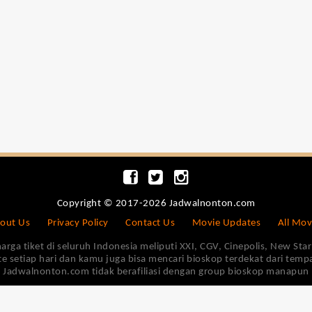
Copyright © 2017-2026 Jadwalnonton.com
out Us
Privacy Policy
Contact Us
Movie Updates
All Mov
 tiket di seluruh Indonesia meliputi XXI, CGV, Cinepolis, New Star 
e setiap hari dan kamu juga bisa mencari bioskop terdekat dari tem
Jadwalnonton.com tidak berafiliasi dengan group bioskop manapun