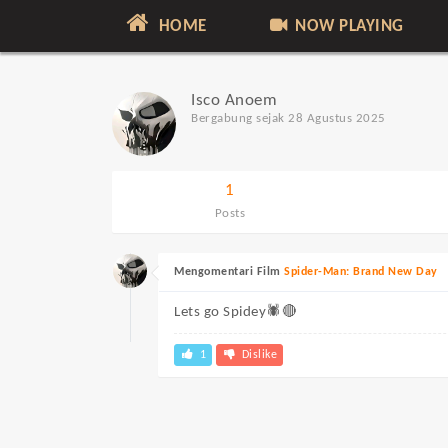
HOME
NOW PLAYING
Isco Anoem
Bergabung sejak 28 Agustus 2025
1
Posts
Mengomentari Film
Spider-Man: Brand New Day
Lets go Spidey🕷🔴
1
Dislike