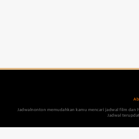
Ab
Jadwalnonton memudahkan kamu mencari jadwal film dan harga
Jadwal terupdat