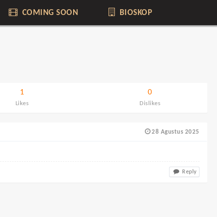
COMING SOON
BIOSKOP
1
0
Likes
Dislikes
28 Agustus 2025
Reply