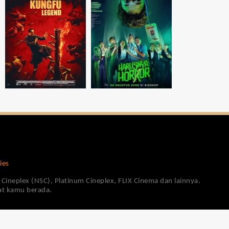
ies
Cineplex (NSC), Platinum Cineplex, FLIX Cinema dan lainnya.
pat kamu berada.