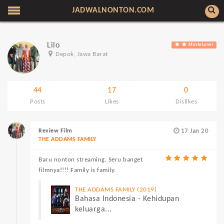
JADWALNONTON.COM
Lilo
MovieLover
Depok, Jawa Barat
44
17
0
Posts
Likes
Dislikes
Review Film
17 Jan 20
THE ADDAMS FAMILY
Baru nonton streaming. Seru banget
filmnya!!!! Family is family.
THE ADDAMS FAMILY (2019)
Bahasa Indonesia - Kehidupan
keluarga...