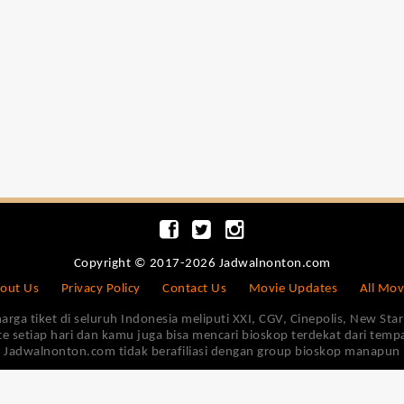
Copyright © 2017-2026 Jadwalnonton.com
out Us
Privacy Policy
Contact Us
Movie Updates
All Mov
 tiket di seluruh Indonesia meliputi XXI, CGV, Cinepolis, New Star 
e setiap hari dan kamu juga bisa mencari bioskop terdekat dari tem
Jadwalnonton.com tidak berafiliasi dengan group bioskop manapun