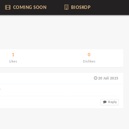
COMING SOON
BIOSKOP
1
0
Likes
Dislikes
20 Juli 2025
r
Reply