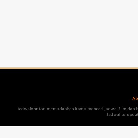
Ab
Jadwalnonton memudahkan kamu mencari jadwal film dan harga
Jadwal terupdat