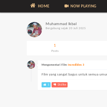
HOME
NOW PLAYING
Muhammad Ikbal
Bergabung sejak 20 Juli 2025
1
Posts
Mengomentari Film
Incredibles 3
Film yang sangat bagus untuk semua umu
1
Dislike