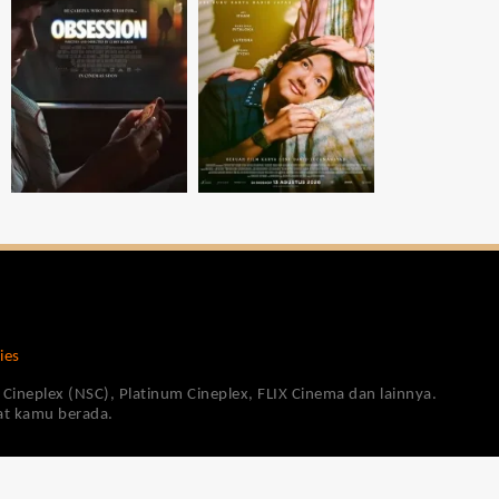
ies
Cineplex (NSC), Platinum Cineplex, FLIX Cinema dan lainnya.
pat kamu berada.