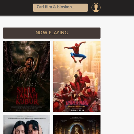
NOW PLAYING