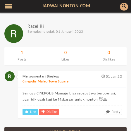
JADWALNONTON.COM
Razel Ri
Bergabung sejak 01 Januari 2023
1
0
0
Posts
Likes
Dislikes
Mengomentari Bioskop
01 Jan 23
Cinepolis Maleo Town Square
Semoga CINEPOLIS Mamuju bisa secepatnya beroperasi,
agar tdk usah lagi ke Makassar untuk nonton 😇🙏
Like
Dislike
Reply