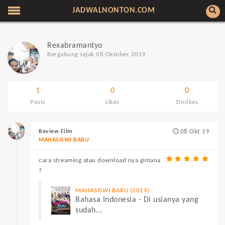
JADWALNONTON.COM
Rexabramantyo
Bergabung sejak 08 Oktober 2019
1
0
0
Posts
Likes
Dislikes
Review Film
08 Okt 19
MAHASISWI BARU
cara streaming atau download nya gimana
?
MAHASISWI BARU (2019)
Bahasa Indonesia - Di usianya yang
sudah...