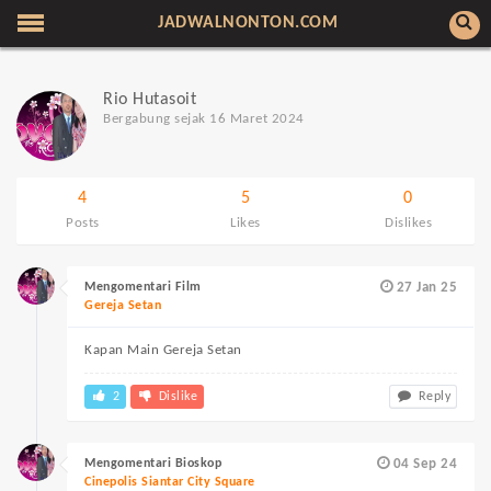
JADWALNONTON.COM
Rio Hutasoit
Bergabung sejak 16 Maret 2024
4
5
0
Posts
Likes
Dislikes
Mengomentari Film
27 Jan 25
Gereja Setan
Kapan Main Gereja Setan
2
Dislike
Reply
Mengomentari Bioskop
04 Sep 24
Cinepolis Siantar City Square