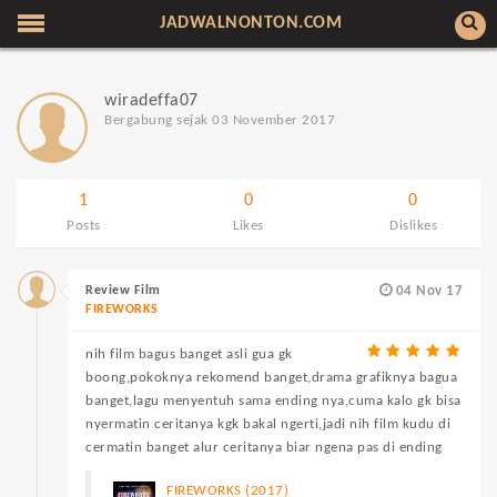
JADWALNONTON.COM
wiradeffa07
Bergabung sejak 03 November 2017
1
0
0
Posts
Likes
Dislikes
Review Film
04 Nov 17
FIREWORKS
nih film bagus banget asli gua gk
boong,pokoknya rekomend banget,drama grafiknya bagua
banget,lagu menyentuh sama ending nya,cuma kalo gk bisa
nyermatin ceritanya kgk bakal ngerti,jadi nih film kudu di
cermatin banget alur ceritanya biar ngena pas di ending
FIREWORKS (2017)