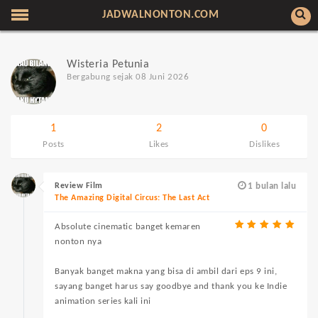
JADWALNONTON.COM
Wisteria Petunia
Bergabung sejak 08 Juni 2026
1
2
0
Posts
Likes
Dislikes
Review Film
1 bulan lalu
The Amazing Digital Circus: The Last Act
Absolute cinematic banget kemaren
nonton nya
Banyak banget makna yang bisa di ambil dari eps 9 ini,
sayang banget harus say goodbye and thank you ke Indie
animation series kali ini