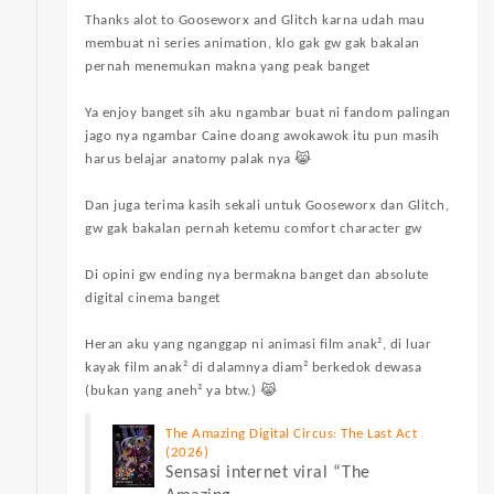
Thanks alot to Gooseworx and Glitch karna udah mau
membuat ni series animation, klo gak gw gak bakalan
pernah menemukan makna yang peak banget
Ya enjoy banget sih aku ngambar buat ni fandom palingan
jago nya ngambar Caine doang awokawok itu pun masih
harus belajar anatomy palak nya 😹
Dan juga terima kasih sekali untuk Gooseworx dan Glitch,
gw gak bakalan pernah ketemu comfort character gw
Di opini gw ending nya bermakna banget dan absolute
digital cinema banget
Heran aku yang nganggap ni animasi film anak², di luar
kayak film anak² di dalamnya diam² berkedok dewasa
(bukan yang aneh² ya btw.) 😹
The Amazing Digital Circus: The Last Act
(2026)
Sensasi internet viral “The