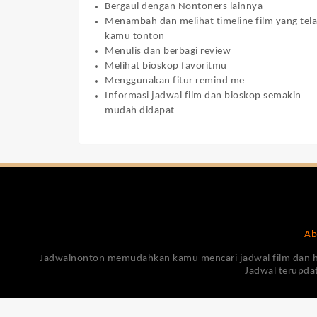
Bergaul dengan Nontoners lainnya
Menambah dan melihat timeline film yang tel
kamu tonton
Menulis dan berbagi review
Melihat bioskop favoritmu
Menggunakan fitur remind me
Informasi jadwal film dan bioskop semakin
mudah didapat
Ab
Jadwalnonton memudahkan kamu mencari jadwal film dan harga
Jadwal terupdat