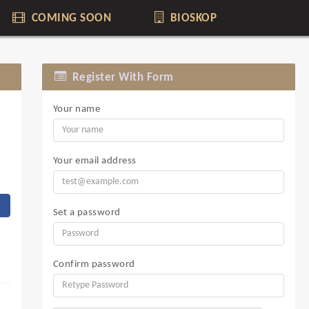
COMING SOON
BIOSKOP
Register With Form
Your name
Your email address
Set a password
Confirm password