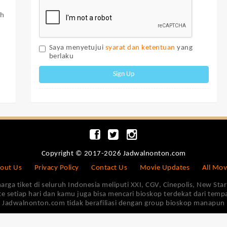
ah
Saya menyetujui
syarat dan ketentuan
yang
berlaku
Sign Up
Copyright © 2017-2026 Jadwalnonton.com
out Us
Privacy Policy
Contact Us
Movie Updates
All Mov
 tiket di seluruh Indonesia meliputi XXI, CGV, Cinepolis, New Star 
e setiap hari dan kamu juga bisa mencari bioskop terdekat dari tem
Jadwalnonton.com tidak berafiliasi dengan group bioskop manapun