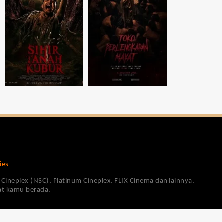
ies
Cineplex (NSC), Platinum Cineplex, FLIX Cinema dan lainnya.
pat kamu berada.