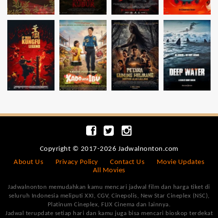
Copyright © 2017-2026 Jadwalnonton.com
About Us
Privacy Policy
Contact Us
Movie Updates
All Movies
Jadwalnonton memudahkan kamu mencari jadwal film dan harga tiket di
seluruh Indonesia meliputi XXI, CGV, Cinepolis, New Star Cineplex (NSC),
Platinum Cineplex, FLIX Cinema dan lainnya.
Jadwal terupdate setiap hari dan kamu juga bisa mencari bioskop terdekat