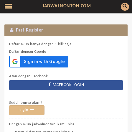
JADWALNONTON.COM
Fast Register
Daftar akun hanya dengan 1 klik saja
Daftar dengan Google
Atau dengan Facebook
FACEBOOK LOGIN
Sudah punya akun?
Login
Dengan akun jadwalnonton, kamu bisa :