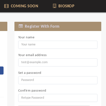
COMING SOON
BIOSKOP
Register With Form
Your name
Your email address
Set a password
Confirm password