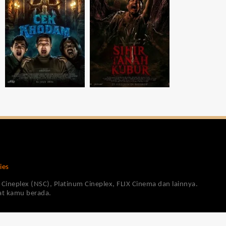
ies
Cineplex (NSC), Platinum Cineplex, FLIX Cinema dan lainnya.
pat kamu berada.