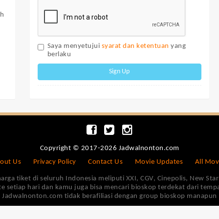
ah
Saya menyetujui
syarat dan ketentuan
yang
berlaku
Sign Up
Copyright © 2017-2026 Jadwalnonton.com
out Us
Privacy Policy
Contact Us
Movie Updates
All Mov
 tiket di seluruh Indonesia meliputi XXI, CGV, Cinepolis, New Star 
e setiap hari dan kamu juga bisa mencari bioskop terdekat dari tem
Jadwalnonton.com tidak berafiliasi dengan group bioskop manapun