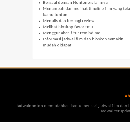
Bergaul dengan Nontoners lainnya
Menambah dan melihat timeline film yang tel
kamu tonton
Menulis dan berbagi review
Melihat bioskop favoritmu
Menggunakan fitur remind me
Informasi jadwal film dan bioskop semakin
mudah didapat
Ab
Jadwalnonton memudahkan kamu mencari jadwal film dan harga
Jadwal terupdat