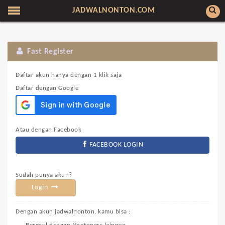
JADWALNONTON.COM
Fast Register
Daftar akun hanya dengan 1 klik saja
Daftar dengan Google
Atau dengan Facebook
FACEBOOK LOGIN
Sudah punya akun?
Login
Dengan akun jadwalnonton, kamu bisa :