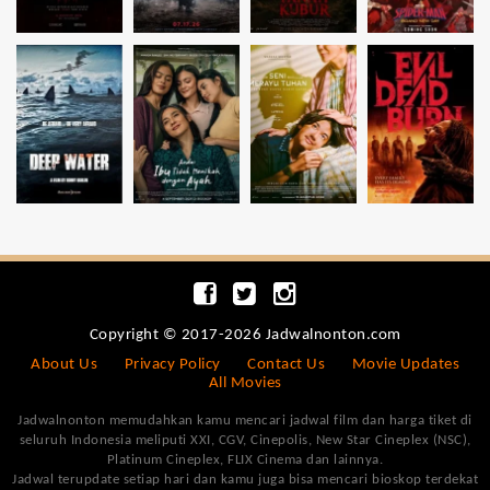
Copyright © 2017-2026 Jadwalnonton.com
About Us
Privacy Policy
Contact Us
Movie Updates
All Movies
Jadwalnonton memudahkan kamu mencari jadwal film dan harga tiket di
seluruh Indonesia meliputi XXI, CGV, Cinepolis, New Star Cineplex (NSC),
Platinum Cineplex, FLIX Cinema dan lainnya.
Jadwal terupdate setiap hari dan kamu juga bisa mencari bioskop terdekat