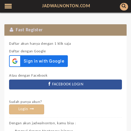
JADWALNONTON.COM
Fast Register
Daftar akun hanya dengan 1 klik saja
Daftar dengan Google
Atau dengan Facebook
FACEBOOK LOGIN
Sudah punya akun?
Login
Dengan akun jadwalnonton, kamu bisa :