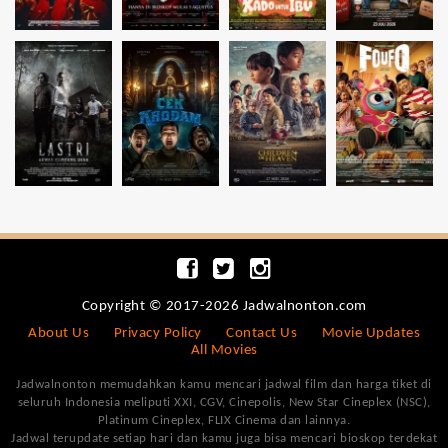
Copyright © 2017-2026 Jadwalnonton.com
About Us
Privacy Policy
Contact Us
Movie Updates
All Movies
Jadwalnonton memudahkan kamu mencari jadwal film dan harga tiket di
seluruh Indonesia meliputi XXI, CGV, Cinepolis, New Star Cineplex (NSC),
Platinum Cineplex, FLIX Cinema dan lainnya.
Jadwal terupdate setiap hari dan kamu juga bisa mencari bioskop terdekat