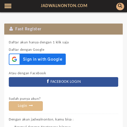
JADWALNONTON.COM
Fast Register
Daftar akun hanya dengan 1 klik saja
Daftar dengan Google
Atau dengan Facebook
FACEBOOK LOGIN
Sudah punya akun?
Login
Dengan akun jadwalnonton, kamu bisa :