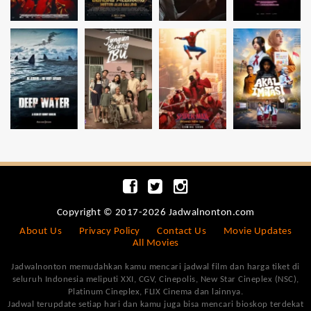
Copyright © 2017-2026 Jadwalnonton.com
About Us
Privacy Policy
Contact Us
Movie Updates
All Movies
Jadwalnonton memudahkan kamu mencari jadwal film dan harga tiket di
seluruh Indonesia meliputi XXI, CGV, Cinepolis, New Star Cineplex (NSC),
Platinum Cineplex, FLIX Cinema dan lainnya.
Jadwal terupdate setiap hari dan kamu juga bisa mencari bioskop terdekat