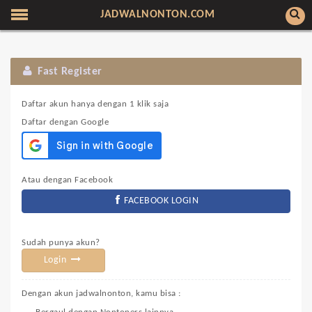
JADWALNONTON.COM
Fast Register
Daftar akun hanya dengan 1 klik saja
Daftar dengan Google
Atau dengan Facebook
FACEBOOK LOGIN
Sudah punya akun?
Login
Dengan akun jadwalnonton, kamu bisa :