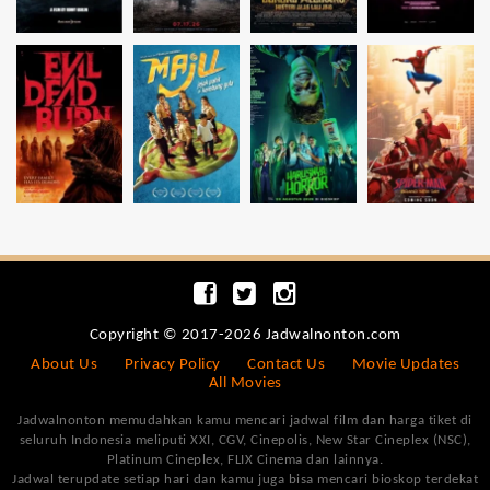
Copyright © 2017-2026 Jadwalnonton.com
About Us
Privacy Policy
Contact Us
Movie Updates
All Movies
Jadwalnonton memudahkan kamu mencari jadwal film dan harga tiket di
seluruh Indonesia meliputi XXI, CGV, Cinepolis, New Star Cineplex (NSC),
Platinum Cineplex, FLIX Cinema dan lainnya.
Jadwal terupdate setiap hari dan kamu juga bisa mencari bioskop terdekat