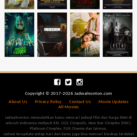
Copyright © 2017-2026 Jadwalnonton.com
About Us
Privacy Policy
Contact Us
Movie Updates
All Movies
Jadwalnonton memudahkan kamu mencari jadwal film dan harga tiket di
seluruh Indonesia meliputi XXI, CGV, Cinepolis, New Star Cineplex (NSC),
Platinum Cineplex, FLIX Cinema dan lainnya.
Jadwal terupdate setiap hari dan kamu juga bisa mencari bioskop terdekat