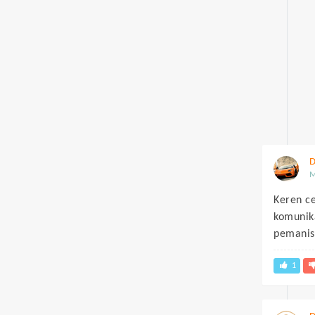
D
M
Keren ce
komunika
pemanis
1