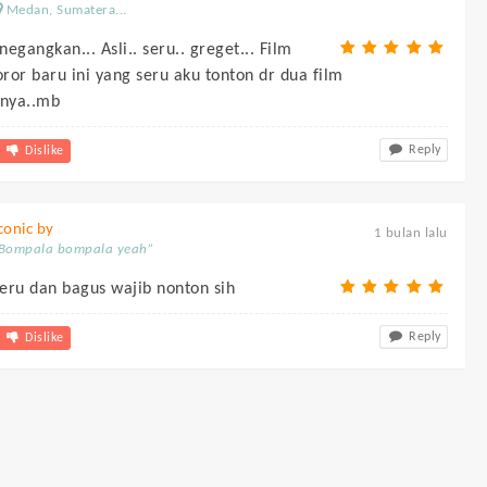
Medan, Sumatera...
negangkan... Asli.. seru.. greget... Film
ror baru ini yang seru aku tonton dr dua film
nya..mb
Reply
Dislike
conic by
1 bulan lalu
Bompala bompala yeah”
eru dan bagus wajib nonton sih
Reply
Dislike