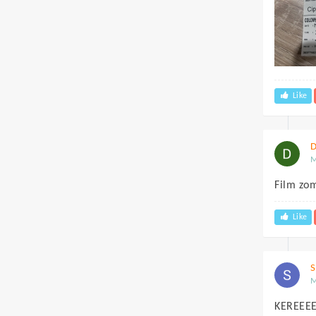
Like
D
M
Film zom
Like
S
M
KEREEE