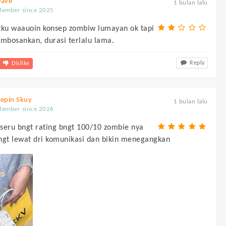
Dave
1 bulan lalu
ember since 2025
ku waauoin konsep zombiw lumayan ok tapi
mbosankan, durasi terlalu lama.
Reply
Dislike
epin Skuy
1 bulan lalu
ember since 2026
seru bngt rating bngt 100/10 zombie nya
ngt lewat dri komunikasi dan bikin menegangkan