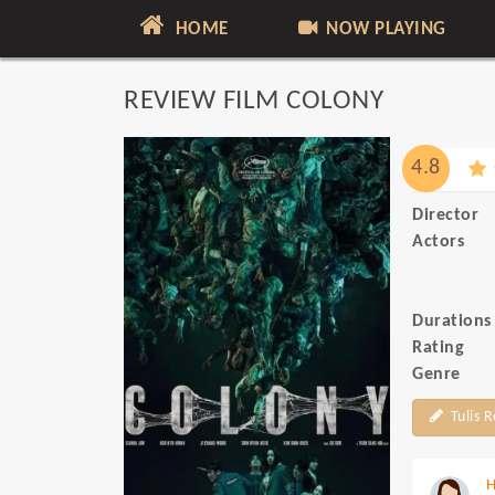
HOME
NOW PLAYING
REVIEW FILM COLONY
4.8
Director
Actors
Durations
Rating
Genre
Tulis 