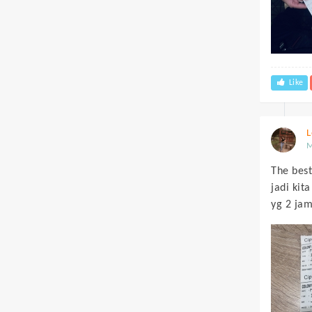
Like
L
M
The best
jadi kit
yg 2 jam