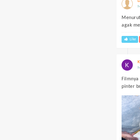
M
Menurut
agak me
Like
K
M
Filmnya 
pinter b