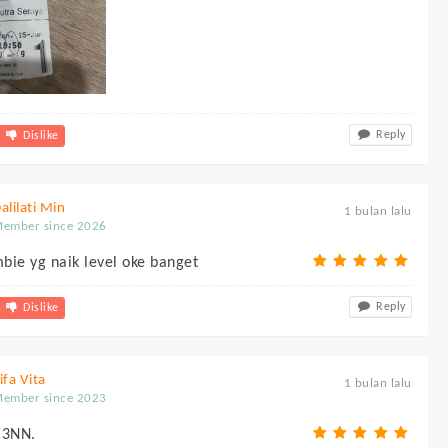
Reply
Dislike
alilati Min
1 bulan lalu
ember since 2026
bie yg naik level oke banget
Reply
Dislike
ifa Vita
1 bulan lalu
ember since 2023
E3NN.