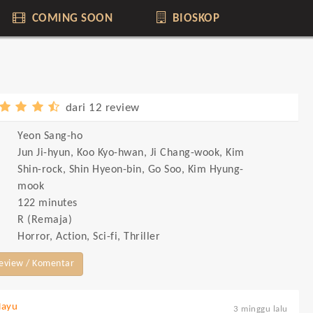
COMING SOON
BIOSKOP
dari 12 review
Yeon Sang-ho
Jun Ji-hyun, Koo Kyo-hwan, Ji Chang-wook, Kim
Shin-rock, Shin Hyeon-bin, Go Soo, Kim Hyung-
mook
122 minutes
R (Remaja)
Horror, Action, Sci-fi, Thriller
Review / Komentar
Hayu
3 minggu lalu