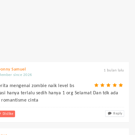
onny Samuel
1 bulan lalu
ember since 2026
rita mengenai zombie naik level bs
si hanya terlalu sedih hanya 1 org Selamat Dan tdk ada
 romantisme cinta
Reply
Dislike