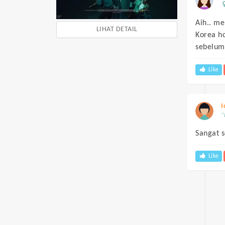
Aih.. me
LIHAT DETAIL
Korea ho
sebelum
Like
I
“
Sangat s
Like