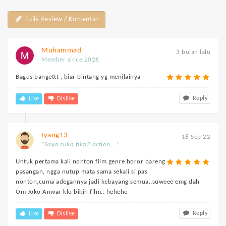
Tulis Review / Komentar
Muhammad
3 bulan lalu
Member since 2026
Bagus bangettt , biar bintang yg menilainya
Reply
Like
Dislike
Iyang13
18 Sep 22
“Saya suka film2 action,...”
Untuk pertama kali nonton film genre horor bareng
pasangan, ngga nutup mata sama sekali si pas
nonton,cuma adegannya jadi kebayang semua..suweee emg dah
Om Joko Anwar klo bikin film.. hehehe
Reply
Like
Dislike