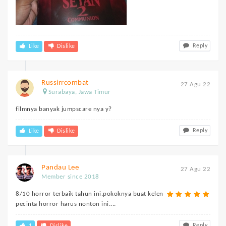
Reply
Like
Dislike
Russirrcombat
27 Agu 22
Surabaya, Jawa Timur
filmnya banyak jumpscare nya y?
Reply
Like
Dislike
Pandau Lee
27 Agu 22
Member since 2018
8/10 horror terbaik tahun ini.pokoknya buat kelen
pecinta horror harus nonton ini....
Reply
1
Dislike