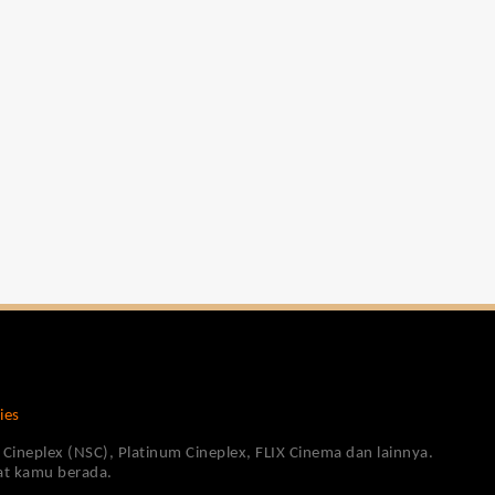
ies
Cineplex (NSC), Platinum Cineplex, FLIX Cinema dan lainnya.
pat kamu berada.