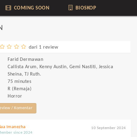
COMING SOON
BIOSKOP
N
dari 1 review
Farid Dermawan
Callista Arum, Kenny Austin, Gemi Nastiti, Jessica
Sheina, TJ Ruth.
75 minutes
R (Remaja)
Horror
Review / Komentar
iaa Imanezha
10 September 2024
ember since 2024