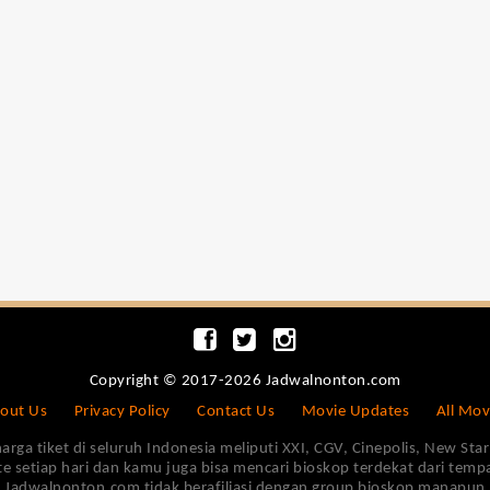
Copyright © 2017-2026 Jadwalnonton.com
out Us
Privacy Policy
Contact Us
Movie Updates
All Mov
 tiket di seluruh Indonesia meliputi XXI, CGV, Cinepolis, New Star 
e setiap hari dan kamu juga bisa mencari bioskop terdekat dari tem
Jadwalnonton.com tidak berafiliasi dengan group bioskop manapun