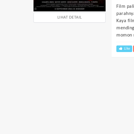
Film pa
parahnya
LIHAT DETAIL
Kaya fil
mending 
momon n
Like