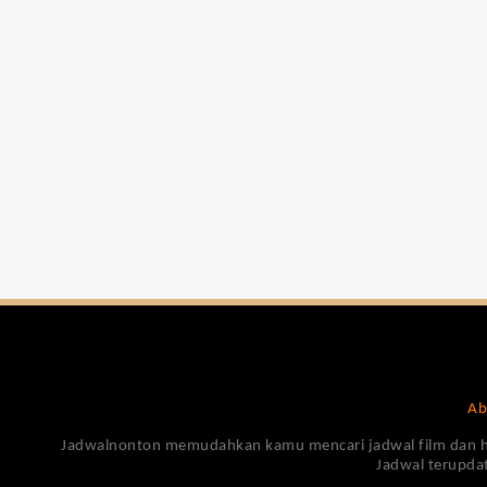
Ab
Jadwalnonton memudahkan kamu mencari jadwal film dan harga
Jadwal terupdat