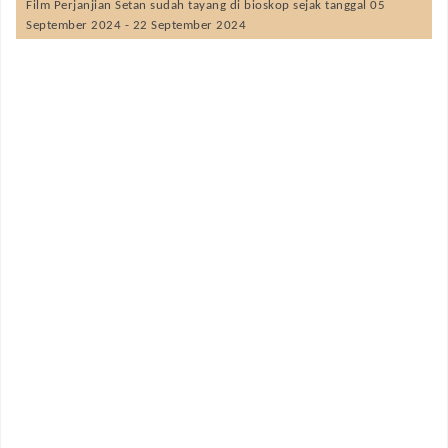
Film
Perjanjian Setan
sudah tayang di bioskop sejak tanggal 05
September 2024 - 22 September 2024