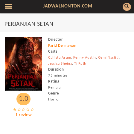
JADWALNONTON.COM
PERJANJIAN SETAN
Director
Farid Dermawan
Casts
Callista Arum
,
Kenny Austin
,
Gemi Nastiti
,
Jessica Sheina
,
Tj Ruth
Duration
75 minutes
Rating
Remaja
Genre
1.0
Horror
1 review