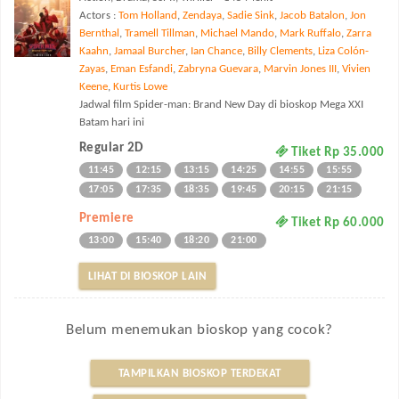
Actors :
Tom Holland
,
Zendaya
,
Sadie Sink
,
Jacob Batalon
,
Jon
Bernthal
,
Tramell Tillman
,
Michael Mando
,
Mark Ruffalo
,
Zarra
Kaahn
,
Jamaal Burcher
,
Ian Chance
,
Billy Clements
,
Liza Colón-
Zayas
,
Eman Esfandi
,
Zabryna Guevara
,
Marvin Jones III
,
Vivien
Keene
,
Kurtis Lowe
Jadwal film Spider-man: Brand New Day di bioskop Mega XXI
Batam hari ini
Regular 2D
Tiket Rp 35.000
11:45
12:15
13:15
14:25
14:55
15:55
17:05
17:35
18:35
19:45
20:15
21:15
Premiere
Tiket Rp 60.000
13:00
15:40
18:20
21:00
LIHAT DI BIOSKOP LAIN
Belum menemukan bioskop yang cocok?
TAMPILKAN BIOSKOP TERDEKAT