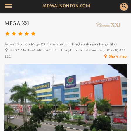
JADWALNONTON.COM
MEGA XXI
Jadwal Bioskop Mega XXI Batam hari ini lengkap dengan harga tiket
MEGA MALL BATAM Lantai 2 . Jl. Engku Putri. Batam. Telp. (0778) 466
121
Show map