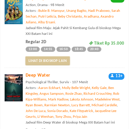
Action, Drama - 98 Menit
Actors :
Bukie B. Mansyur
,
Unang Bagito
,
Hadi Prabowo
,
Sarah
Sechan
,
Putri Leticia
,
Beby Christanto
,
Aradhana
,
Axandro
Juliano
,
Alby Ersani.
Jadwal film Maju: Jejak Pahit Si Kembang Gula di bioskop Mega
XXI Batam hari ini
Regular 2D
Tiket Rp 35.000
13:00
14:55
16:50
18:45
20:40
LIHAT DI BIOSKOP LAIN
Deep Water
13+
Psychological Thriller, Surviv - 107 Menit
Actors :
Aaron Eckhart
,
Molly Belle Wright
,
Kelly Gale
,
Ben
Kingsley
,
Angus Sampson
,
Rosie Zhao
,
Richard Crouchley
,
Rob
Kipa-Williams
,
Mark Hadlow
,
Lakota Johnson
,
Madeleine West
,
Ryan Bown
,
Rarmian Newton
,
Lucy Barrett
,
Michael Cardelle
,
John De Luca
,
Sonia Dorado
,
Kate Fitzpatrick
,
Jacqueline Lee
Geurts
,
Li Wenhan
,
Tony Zhou
,
Priya Jain
Jadwal film Deep Water di bioskop Mega XXI Batam hari ini