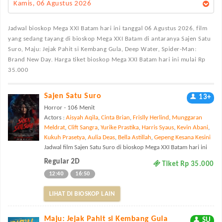
Kamis, 06 Agustus 2026
Jadwal bioskop Mega XXI Batam
hari ini tanggal 06 Agustus 2026, film
yang sedang tayang di bioskop Mega XXI Batam di antaranya Sajen Satu
Suro, Maju: Jejak Pahit si Kembang Gula, Deep Water, Spider-Man:
Brand New Day. Harga tiket bioskop Mega XXI Batam hari ini mulai Rp
35.000
Sajen Satu Suro
13+
Horror - 106 Menit
Actors :
Aisyah Aqila
,
Cinta Brian
,
Frislly Herlind
,
Munggaran
Meldrat
,
Clift Sangra
,
Yurike Prastika
,
Harris Syaus
,
Kevin Abani
,
Kukuh Prasetya
,
Aulia Deas
,
Bella Astillah
,
Gepeng Kesana Kesini
Jadwal film Sajen Satu Suro di bioskop Mega XXI Batam hari ini
Regular 2D
Tiket Rp 35.000
12:40
16:50
LIHAT DI BIOSKOP LAIN
Maju: Jejak Pahit si Kembang Gula
SU