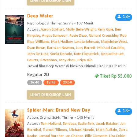
LIHAT DI BIOSKOP LAIN
Deep Water
13+
Psychological Thriller, Surviv - 107 Menit
Actors :
Aaron Eckhart
,
Molly Belle Wright
,
Kelly Gale
,
Ben
Kingsley
,
Angus Sampson
,
Rosie Zhao
,
Richard Crouchley
,
Rob
Kipa-Williams
,
Mark Hadlow
,
Lakota Johnson
,
Madeleine West
,
Ryan Bown
,
Rarmian Newton
,
Lucy Barrett
,
Michael Cardelle
,
John De Luca
,
Sonia Dorado
,
Kate Fitzpatrick
,
Jacqueline Lee
Geurts
,
Li Wenhan
,
Tony Zhou
,
Priya Jain
Jadwal film Deep Water di bioskop Citimall Cianjur XXI hari ini
Regular 2D
Tiket Rp 55.000
16:40
18:45
20:50
LIHAT DI BIOSKOP LAIN
Spider-Man: Brand New Day
13+
Action, Drama, Sci-fi, Thriller - 145 Menit
Actors :
Tom Holland
,
Zendaya
,
Sadie Sink
,
Jacob Batalon
,
Jon
Bernthal
,
Tramell Tillman
,
Michael Mando
,
Mark Ruffalo
,
Zarra
Kaahn
,
Jamaal Burcher
,
Ian Chance
,
Billy Clements
,
Liza Colón-