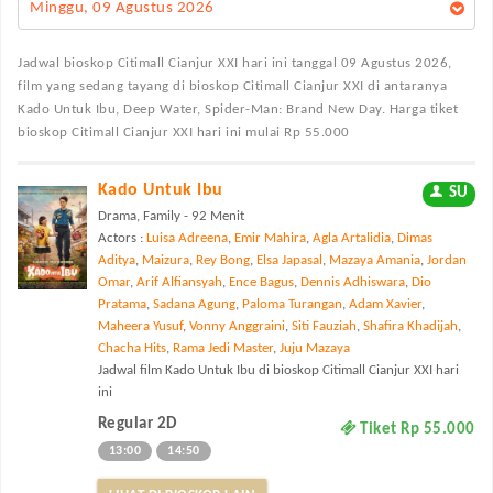
Minggu, 09 Agustus 2026
Jadwal bioskop Citimall Cianjur XXI
hari ini tanggal 09 Agustus 2026,
film yang sedang tayang di bioskop Citimall Cianjur XXI di antaranya
Kado Untuk Ibu, Deep Water, Spider-Man: Brand New Day. Harga tiket
bioskop Citimall Cianjur XXI hari ini mulai Rp 55.000
Kado Untuk Ibu
SU
Drama, Family - 92 Menit
Actors :
Luisa Adreena
,
Emir Mahira
,
Agla Artalidia
,
Dimas
Aditya
,
Maizura
,
Rey Bong
,
Elsa Japasal
,
Mazaya Amania
,
Jordan
Omar
,
Arif Alfiansyah
,
Ence Bagus
,
Dennis Adhiswara
,
Dio
Pratama
,
Sadana Agung
,
Paloma Turangan
,
Adam Xavier
,
Maheera Yusuf
,
Vonny Anggraini
,
Siti Fauziah
,
Shafira Khadijah
,
Chacha Hits
,
Rama Jedi Master
,
Juju Mazaya
Jadwal film Kado Untuk Ibu di bioskop Citimall Cianjur XXI hari
ini
Regular 2D
Tiket Rp 55.000
13:00
14:50