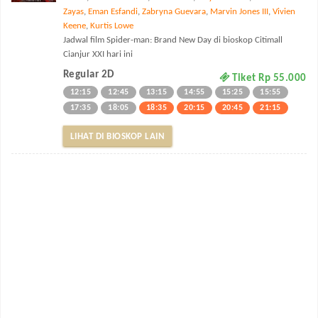
Zayas
,
Eman Esfandi
,
Zabryna Guevara
,
Marvin Jones III
,
Vivien
Keene
,
Kurtis Lowe
Jadwal film Spider-man: Brand New Day di bioskop Citimall
Cianjur XXI hari ini
Regular 2D
Tiket Rp 55.000
12:15
12:45
13:15
14:55
15:25
15:55
17:35
18:05
18:35
20:15
20:45
21:15
LIHAT DI BIOSKOP LAIN