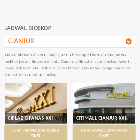
JADWAL BIOSKOP
CIANJUR
Jadwal bioskop di kota Cianjur
, ada 3 bioskop di kota Cianjur, untuk
melihat jadwal bioskop di kota Cianjur, pilih salah satu bioskop favorit
kamu di bawah atau klik opsi Ubah kota di atas untuk mengubah lokasi
tempat kamu nonton bioskop.
CIPLAZ CIPANAS XXI
CITIMALL CIANJUR XXI
LIHAT JADWAL DAN HARGA
LIHAT JADWAL DAN HARGA
TIKET
TIKET