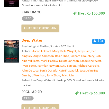
Jadwal film Ateez: Light The Way In Cinemas di bioskop CGV
Grand Indonesia Jakarta hari ini
STARIUM 2D
Tiket Rp 100.000
18:30
LIHAT DI BIOSKOP LAIN
Deep Water
13+
Psychological Thriller, Surviv - 107 Menit
Actors :
Aaron Eckhart
,
Molly Belle Wright
,
Kelly Gale
,
Ben
Kingsley
,
Angus Sampson
,
Rosie Zhao
,
Richard Crouchley
,
Rob
Kipa-Williams
,
Mark Hadlow
,
Lakota Johnson
,
Madeleine West
,
Ryan Bown
,
Rarmian Newton
,
Lucy Barrett
,
Michael Cardelle
,
John De Luca
,
Sonia Dorado
,
Kate Fitzpatrick
,
Jacqueline Lee
Geurts
,
Li Wenhan
,
Tony Zhou
,
Priya Jain
Jadwal film Deep Water di bioskop CGV Grand Indonesia Jakarta
hari ini
REGULAR 2D
Tiket Rp 66.000
21:30
LIHAT DI BIOSKOP LAIN