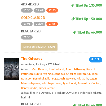
4DX 4DX2D
Tiket Rp 135.000
16:50
19:40
22:35
GOLD CLASS 2D
Tiket Rp 150.000
17:05
20:10
23:05
REGULAR 2D
Tiket Rp 66.000
21:50
LIHAT DI BIOSKOP LAIN
The Odyssey
13+
Adventure, Fantasy - 172 Menit
Actors :
Matt Damon
,
Tom Holland
,
Anne Hathaway
,
Robert
Pattinson
,
Lupita Nyong'o
,
Zendaya
,
Charlize Theron
,
Giuliano
Ruta
,
Jon Bernthal
,
Elliot Page
,
Josh Stewart
,
Mia Goth
,
Logan
Marshall-green
,
John Leguizamo
,
Ryan Hurst
,
Samantha Morton
,
Benny Safdie
,
James Remar
Jadwal film The Odyssey di bioskop CGV Grand Indonesia Jakarta
hari ini
REGULAR 2D
Tiket Rp 66.000