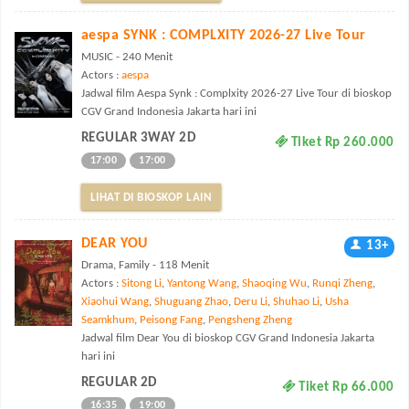
aespa SYNK : COMPLXITY 2026-27 Live Tour
MUSIC - 240 Menit
Actors :
aespa
Jadwal film Aespa Synk : Complxity 2026-27 Live Tour di bioskop
CGV Grand Indonesia Jakarta hari ini
REGULAR 3WAY 2D
Tiket Rp 260.000
17:00
17:00
LIHAT DI BIOSKOP LAIN
DEAR YOU
13+
Drama, Family - 118 Menit
Actors :
Sitong Li
,
Yantong Wang
,
Shaoqing Wu
,
Runqi Zheng
,
Xiaohui Wang
,
Shuguang Zhao
,
Deru Li
,
Shuhao Li
,
Usha
Seamkhum
,
Peisong Fang
,
Pengsheng Zheng
Jadwal film Dear You di bioskop CGV Grand Indonesia Jakarta
hari ini
REGULAR 2D
Tiket Rp 66.000
16:35
19:00