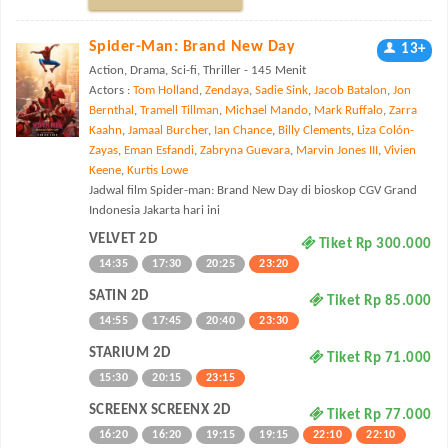
Spider-Man: Brand New Day
13+
Action, Drama, Sci-fi, Thriller - 145 Menit
Actors :
Tom Holland
,
Zendaya
,
Sadie Sink
,
Jacob Batalon
,
Jon
Bernthal
,
Tramell Tillman
,
Michael Mando
,
Mark Ruffalo
,
Zarra
Kaahn
,
Jamaal Burcher
,
Ian Chance
,
Billy Clements
,
Liza Colón-
Zayas
,
Eman Esfandi
,
Zabryna Guevara
,
Marvin Jones III
,
Vivien
Keene
,
Kurtis Lowe
Jadwal film Spider-man: Brand New Day di bioskop CGV Grand
Indonesia Jakarta hari ini
VELVET 2D
Tiket Rp 300.000
14:35
17:30
20:25
23:20
SATIN 2D
Tiket Rp 85.000
14:55
17:45
20:40
23:30
STARIUM 2D
Tiket Rp 71.000
15:30
20:15
23:15
SCREENX SCREENX 2D
Tiket Rp 77.000
16:20
16:20
19:15
19:15
22:10
22:10