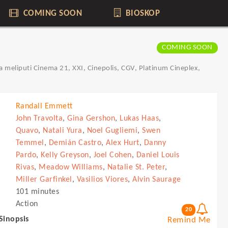
COMING SOON
BIOSKOP
COMING SOON
a meliputi Cinema 21, XXI, Cinepolis, CGV, Platinum Cineplex,
Randall Emmett
John Travolta
,
Gina Gershon
,
Lukas Haas
,
Quavo
,
Natali Yura
,
Noel Gugliemi
,
Swen
Temmel
,
Demián Castro
,
Alex Hurt
,
Danny
Pardo
,
Kelly Greyson
,
Joel Cohen
,
Daniel Louis
Rivas
,
Meadow Williams
,
Natalie St. Peter
,
Miller Garfinkel
,
Vasilios Viores
,
Alvin Saurage
101 minutes
Action
20
 Sinopsis
Remind Me