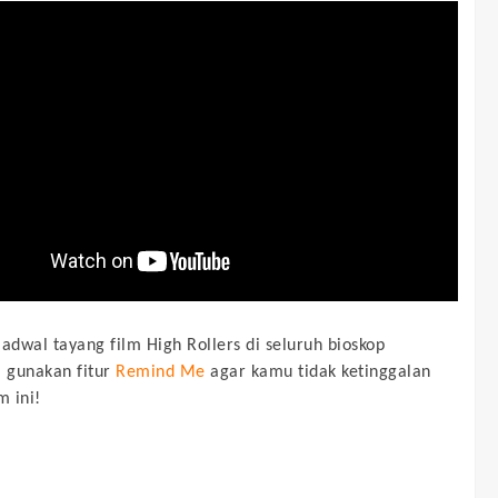
jadwal tayang film
High Rollers
di seluruh bioskop
, gunakan fitur
Remind Me
agar kamu tidak ketinggalan
m ini!