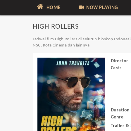
HOME
NOW PLAYING
HIGH ROLLERS
Jadwal film High Rollers di seluruh bioskop Indonesi
NSC, Kota Cinema dan lainnya.
Director
Casts
Duration
Genre
Trailer &