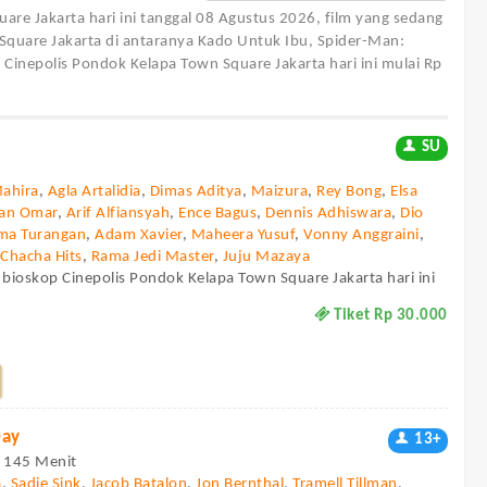
uare Jakarta
hari ini tanggal 08 Agustus 2026, film yang sedang
Square Jakarta di antaranya Kado Untuk Ibu, Spider-Man:
Cinepolis Pondok Kelapa Town Square Jakarta hari ini mulai Rp
SU
Mahira
,
Agla Artalidia
,
Dimas Aditya
,
Maizura
,
Rey Bong
,
Elsa
dan Omar
,
Arif Alfiansyah
,
Ence Bagus
,
Dennis Adhiswara
,
Dio
ma Turangan
,
Adam Xavier
,
Maheera Yusuf
,
Vonny Anggraini
,
,
Chacha Hits
,
Rama Jedi Master
,
Juju Mazaya
 bioskop Cinepolis Pondok Kelapa Town Square Jakarta hari ini
Tiket Rp 30.000
Day
13+
 - 145 Menit
a
,
Sadie Sink
,
Jacob Batalon
,
Jon Bernthal
,
Tramell Tillman
,