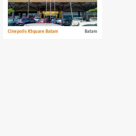
Cinepolis KSquare Batam
Batam