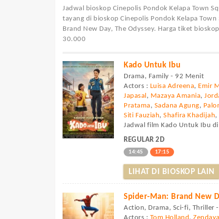
Jadwal bioskop Cinepolis Pondok Kelapa Town Sq
tayang di bioskop Cinepolis Pondok Kelapa Town 
Brand New Day, The Odyssey. Harga tiket bioskop 
30.000
Kado Untuk Ibu
Drama, Family - 92 Menit
Actors :
Luisa Adreena
,
Emir 
Japasal
,
Mazaya Amania
,
Jor
Pratama
,
Sadana Agung
,
Palo
Siti Fauziah
,
Shafira Khadijah
Jadwal film Kado Untuk Ibu di
REGULAR 2D
14:45
17:15
LIHAT DI BIOSKOP LAIN
Spider-Man: Brand New 
Action, Drama, Sci-fi, Thriller
Actors :
Tom Holland
,
Zenday