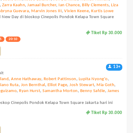
,
Zarra Kaahn
,
Jamaal Burcher
,
Ian Chance
,
Billy Clements
,
Liza
abryna Guevara
,
Marvin Jones III
,
Vivien Keene
,
Kurtis Lowe
d New Day di bioskop Cinepolis Pondok Kelapa Town Square
Tiket Rp 30.000
5
20:10
13+
it
land
,
Anne Hathaway
,
Robert Pattinson
,
Lupita Nyong'o
,
liano Ruta
,
Jon Bernthal
,
Elliot Page
,
Josh Stewart
,
Mia Goth
,
eguizamo
,
Ryan Hurst
,
Samantha Morton
,
Benny Safdie
,
James
oskop Cinepolis Pondok Kelapa Town Square Jakarta hari ini
Tiket Rp 30.000