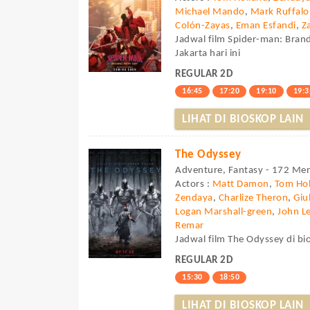
Michael Mando
,
Mark Ruffalo
Colón-Zayas
,
Eman Esfandi
,
Z
Jadwal film Spider-man: Bran
Jakarta hari ini
REGULAR 2D
16:45
17:20
19:10
19:3
LIHAT DI BIOSKOP LAIN
The Odyssey
Adventure, Fantasy - 172 Men
Actors :
Matt Damon
,
Tom Hol
Zendaya
,
Charlize Theron
,
Giu
Logan Marshall-green
,
John L
Remar
Jadwal film The Odyssey di bi
REGULAR 2D
15:30
18:50
LIHAT DI BIOSKOP LAIN