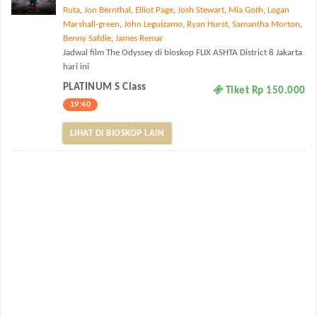
Ruta
,
Jon Bernthal
,
Elliot Page
,
Josh Stewart
,
Mia Goth
,
Logan
Marshall-green
,
John Leguizamo
,
Ryan Hurst
,
Samantha Morton
,
Benny Safdie
,
James Remar
Jadwal film The Odyssey di bioskop FLIX ASHTA District 8 Jakarta
hari ini
PLATINUM S Class
Tiket Rp 150.000
19:40
LIHAT DI BIOSKOP LAIN