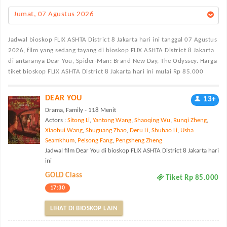
Jumat, 07 Agustus 2026
Jadwal bioskop FLIX ASHTA District 8 Jakarta
hari ini tanggal 07 Agustus
2026, film yang sedang tayang di bioskop FLIX ASHTA District 8 Jakarta
di antaranya Dear You, Spider-Man: Brand New Day, The Odyssey. Harga
tiket bioskop FLIX ASHTA District 8 Jakarta hari ini mulai Rp 85.000
DEAR YOU
13+
Drama, Family - 118 Menit
Actors :
Sitong Li
,
Yantong Wang
,
Shaoqing Wu
,
Runqi Zheng
,
Xiaohui Wang
,
Shuguang Zhao
,
Deru Li
,
Shuhao Li
,
Usha
Seamkhum
,
Peisong Fang
,
Pengsheng Zheng
Jadwal film Dear You di bioskop FLIX ASHTA District 8 Jakarta hari
ini
GOLD Class
Tiket Rp 85.000
17:30
LIHAT DI BIOSKOP LAIN