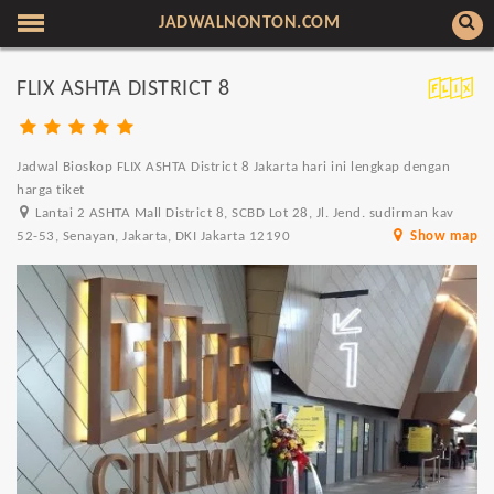
JADWALNONTON.COM
FLIX ASHTA DISTRICT 8
Jadwal Bioskop FLIX ASHTA District 8 Jakarta hari ini lengkap dengan
harga tiket
Lantai 2 ASHTA Mall District 8, SCBD Lot 28, Jl. Jend. sudirman kav
52-53, Senayan, Jakarta, DKI Jakarta 12190
Show map