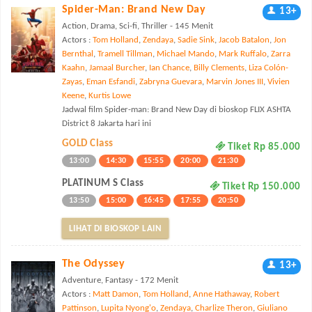
Spider-Man: Brand New Day
13+
Action, Drama, Sci-fi, Thriller - 145 Menit
Actors :
Tom Holland
,
Zendaya
,
Sadie Sink
,
Jacob Batalon
,
Jon
Bernthal
,
Tramell Tillman
,
Michael Mando
,
Mark Ruffalo
,
Zarra
Kaahn
,
Jamaal Burcher
,
Ian Chance
,
Billy Clements
,
Liza Colón-
Zayas
,
Eman Esfandi
,
Zabryna Guevara
,
Marvin Jones III
,
Vivien
Keene
,
Kurtis Lowe
Jadwal film Spider-man: Brand New Day di bioskop FLIX ASHTA
District 8 Jakarta hari ini
GOLD Class
Tiket Rp 85.000
13:00
14:30
15:55
20:00
21:30
PLATINUM S Class
Tiket Rp 150.000
13:50
15:00
16:45
17:55
20:50
LIHAT DI BIOSKOP LAIN
The Odyssey
13+
Adventure, Fantasy - 172 Menit
Actors :
Matt Damon
,
Tom Holland
,
Anne Hathaway
,
Robert
Pattinson
,
Lupita Nyong'o
,
Zendaya
,
Charlize Theron
,
Giuliano