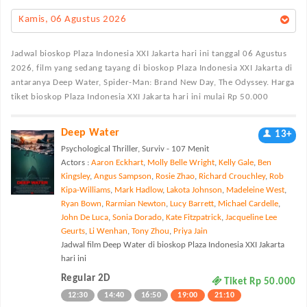
Kamis, 06 Agustus 2026
Jadwal bioskop Plaza Indonesia XXI Jakarta
hari ini tanggal 06 Agustus
2026, film yang sedang tayang di bioskop Plaza Indonesia XXI Jakarta di
antaranya Deep Water, Spider-Man: Brand New Day, The Odyssey. Harga
tiket bioskop Plaza Indonesia XXI Jakarta hari ini mulai Rp 50.000
Deep Water
13+
Psychological Thriller, Surviv - 107 Menit
Actors :
Aaron Eckhart
,
Molly Belle Wright
,
Kelly Gale
,
Ben
Kingsley
,
Angus Sampson
,
Rosie Zhao
,
Richard Crouchley
,
Rob
Kipa-Williams
,
Mark Hadlow
,
Lakota Johnson
,
Madeleine West
,
Ryan Bown
,
Rarmian Newton
,
Lucy Barrett
,
Michael Cardelle
,
John De Luca
,
Sonia Dorado
,
Kate Fitzpatrick
,
Jacqueline Lee
Geurts
,
Li Wenhan
,
Tony Zhou
,
Priya Jain
Jadwal film Deep Water di bioskop Plaza Indonesia XXI Jakarta
hari ini
Regular 2D
Tiket Rp 50.000
12:30
14:40
16:50
19:00
21:10