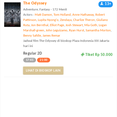
The Odyssey
13+
Adventure, Fantasy - 172 Menit
Actors :
Matt Damon
,
Tom Holland
,
Anne Hathaway
,
Robert
Pattinson
,
Lupita Nyong'o
,
Zendaya
,
Charlize Theron
,
Giuliano
Ruta
,
Jon Bernthal
,
Elliot Page
,
Josh Stewart
,
Mia Goth
,
Logan
Marshall-green
,
John Leguizamo
,
Ryan Hurst
,
Samantha Morton
,
Benny Safdie
,
James Remar
Jadwal film The Odyssey di bioskop Plaza Indonesia XXI Jakarta
hari ini
Regular 2D
Tiket Rp 50.000
17:45
21:00
LIHAT DI BIOSKOP LAIN