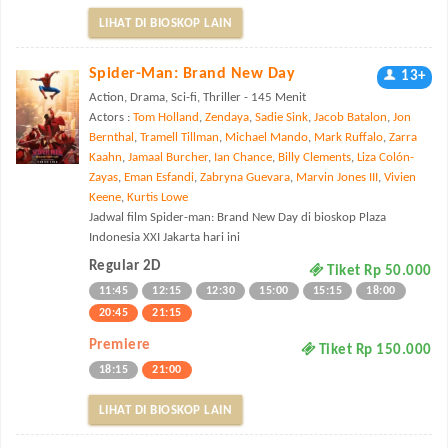
LIHAT DI BIOSKOP LAIN
Spider-Man: Brand New Day
13+
Action, Drama, Sci-fi, Thriller - 145 Menit
Actors :
Tom Holland
,
Zendaya
,
Sadie Sink
,
Jacob Batalon
,
Jon
Bernthal
,
Tramell Tillman
,
Michael Mando
,
Mark Ruffalo
,
Zarra
Kaahn
,
Jamaal Burcher
,
Ian Chance
,
Billy Clements
,
Liza Colón-
Zayas
,
Eman Esfandi
,
Zabryna Guevara
,
Marvin Jones III
,
Vivien
Keene
,
Kurtis Lowe
Jadwal film Spider-man: Brand New Day di bioskop Plaza
Indonesia XXI Jakarta hari ini
Regular 2D
Tiket Rp 50.000
11:45
12:15
12:30
15:00
15:15
18:00
20:45
21:15
Premiere
Tiket Rp 150.000
18:15
21:00
LIHAT DI BIOSKOP LAIN