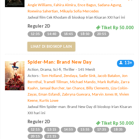
Angie Williams
,
Fahira Almira
,
Ence Bagus
,
Sadana Agung
,
Roewina Sahertian
,
Mikayla Sofia Mercedes
Jadwal film Cek Khodam di bioskop Irian Kisaran XXI hari ini
Reguler 2D
Tiket Rp 50.000
12:35
14:40
16:45
18:50
20:55
LIHAT DI BIOSKOP LAIN
Spider-Man: Brand New Day
13+
Action, Drama, Sci-fi, Thriller - 145 Menit
Actors :
Tom Holland
,
Zendaya
,
Sadie Sink
,
Jacob Batalon
,
Jon
Bernthal
,
Tramell Tillman
,
Michael Mando
,
Mark Ruffalo
,
Zarra
Kaahn
,
Jamaal Burcher
,
Ian Chance
,
Billy Clements
,
Liza Colón-
Zayas
,
Eman Esfandi
,
Zabryna Guevara
,
Marvin Jones III
,
Vivien
Keene
,
Kurtis Lowe
Jadwal film Spider-man: Brand New Day di bioskop Irian Kisaran
XXI hari ini
Reguler 2D
Tiket Rp 50.000
12:15
13:15
14:55
15:55
17:35
18:35
20:15
21:15