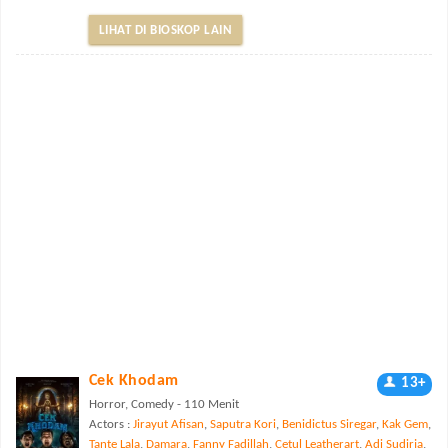
LIHAT DI BIOSKOP LAIN
Cek Khodam
13+
Horror, Comedy - 110 Menit
Actors :
Jirayut Afisan
,
Saputra Kori
,
Benidictus Siregar
,
Kak Gem
,
Tante Lala
,
Damara
,
Fanny Fadillah
,
Cetul Leatherart
,
Adi Sudirja
,