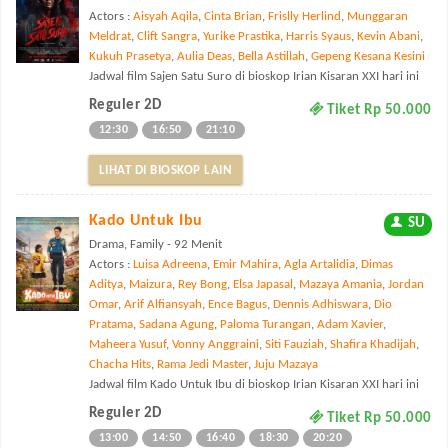
Actors :
Aisyah Aqila
,
Cinta Brian
,
Frislly Herlind
,
Munggaran
Meldrat
,
Clift Sangra
,
Yurike Prastika
,
Harris Syaus
,
Kevin Abani
,
Kukuh Prasetya
,
Aulia Deas
,
Bella Astillah
,
Gepeng Kesana Kesini
Jadwal film Sajen Satu Suro di bioskop Irian Kisaran XXI hari ini
Reguler 2D
Tiket Rp 50.000
12:30
16:50
21:10
LIHAT DI BIOSKOP LAIN
Kado Untuk Ibu
SU
Drama, Family - 92 Menit
Actors :
Luisa Adreena
,
Emir Mahira
,
Agla Artalidia
,
Dimas
Aditya
,
Maizura
,
Rey Bong
,
Elsa Japasal
,
Mazaya Amania
,
Jordan
Omar
,
Arif Alfiansyah
,
Ence Bagus
,
Dennis Adhiswara
,
Dio
Pratama
,
Sadana Agung
,
Paloma Turangan
,
Adam Xavier
,
Maheera Yusuf
,
Vonny Anggraini
,
Siti Fauziah
,
Shafira Khadijah
,
Chacha Hits
,
Rama Jedi Master
,
Juju Mazaya
Jadwal film Kado Untuk Ibu di bioskop Irian Kisaran XXI hari ini
Reguler 2D
Tiket Rp 50.000
13:00
14:50
16:40
18:30
20:20