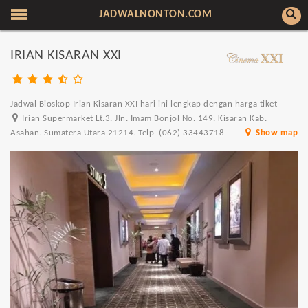
JADWALNONTON.COM
IRIAN KISARAN XXI
Jadwal Bioskop Irian Kisaran XXI hari ini lengkap dengan harga tiket
Irian Supermarket Lt.3. Jln. Imam Bonjol No. 149. Kisaran Kab.
Asahan. Sumatera Utara 21214. Telp. (062) 33443718
Show map