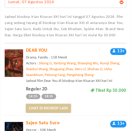
Jumat, 07 Agustus 2026
Jadwal bioskop Irian Kisaran XXI
hari ini tanggal 07 Agustus 2026, film
yang sedang tayang di bioskop Irian Kisaran XXI di antaranya Dear You,
Sajen Satu Suro, Kado Untuk Ibu, Cek Khodam, Spider-Man: Brand New
Day. Harga tiket bioskop Irian Kisaran XXI hari ini mulai Rp 50.000
DEAR YOU
13+
Drama, Family - 118 Menit
Actors :
Sitong Li
,
Yantong Wang
,
Shaoqing Wu
,
Runqi Zheng
,
Xiaohui Wang
,
Shuguang Zhao
,
Deru Li
,
Shuhao Li
,
Usha
Seamkhum
,
Peisong Fang
,
Pengsheng Zheng
Jadwal film Dear You di bioskop Irian Kisaran XXI hari ini
Reguler 2D
Tiket Rp 50.000
14:35
18:55
LIHAT DI BIOSKOP LAIN
Sajen Satu Suro
13+
Horror - 106 Menit