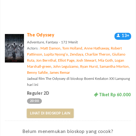
The Odyssey
13+
Adventure, Fantasy - 172 Menit
Actors :
Matt Damon
,
Tom Holland
,
Anne Hathaway
,
Robert
Pattinson
,
Lupita Nyong'o
,
Zendaya
,
Charlize Theron
,
Giuliano
Ruta
,
Jon Bernthal
,
Elliot Page
,
Josh Stewart
,
Mia Goth
,
Logan
Marshall-green
,
John Leguizamo
,
Ryan Hurst
,
Samantha Morton
,
Benny Safdie
,
James Remar
Jadwal film The Odyssey di bioskop Boemi Kedaton XXI Lampung
hari ini
Reguler 2D
Tiket Rp 60.000
20:00
LIHAT DI BIOSKOP LAIN
Belum menemukan bioskop yang cocok?