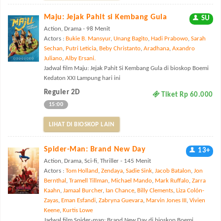
Maju: Jejak Pahit si Kembang Gula
SU
Action, Drama - 98 Menit
Actors :
Bukie B. Mansyur
,
Unang Bagito
,
Hadi Prabowo
,
Sarah
Sechan
,
Putri Leticia
,
Beby Christanto
,
Aradhana
,
Axandro
Juliano
,
Alby Ersani.
Jadwal film Maju: Jejak Pahit Si Kembang Gula di bioskop Boemi
Kedaton XXI Lampung hari ini
Reguler 2D
Tiket Rp 60.000
15:00
LIHAT DI BIOSKOP LAIN
Spider-Man: Brand New Day
13+
Action, Drama, Sci-fi, Thriller - 145 Menit
Actors :
Tom Holland
,
Zendaya
,
Sadie Sink
,
Jacob Batalon
,
Jon
Bernthal
,
Tramell Tillman
,
Michael Mando
,
Mark Ruffalo
,
Zarra
Kaahn
,
Jamaal Burcher
,
Ian Chance
,
Billy Clements
,
Liza Colón-
Zayas
,
Eman Esfandi
,
Zabryna Guevara
,
Marvin Jones III
,
Vivien
Keene
,
Kurtis Lowe
Jadwal film Spider-man: Brand New Day di bioskop Boemi