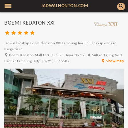
JADWALNONTON.COM
BOEMI KEDATON XXI
Jadwal Bioskop Boemi Kedaton XXI Lampung hari ini lengkap dengan
harga tiket
Boemi Kedaton Mall Lt.3. Jl.Teuku Umar No.1 / . Jl. Sultan Agung No.1.
Bandar Lampung. Telp. (0721) 8015582
Show map