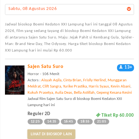
Sabtu, 08 Agustus 2026
Jadwal bioskop Boemi Kedaton XXI Lampung
hari ini tanggal 08 Agustus
2026, film yang sedang tayang di bioskop Boemi Kedaton XXI Lampung
di antaranya Sajen Satu Suro, Maju: Jejak Pahit si Kembang Gula, Spider-
Man: Brand New Day, The Odyssey. Harga tiket bioskop Boemi Kedaton
XXI Lampung hari ini mulai Rp 60.000
Sajen Satu Suro
13+
Horror - 106 Menit
Actors :
Aisyah Aqila
,
Cinta Brian
,
Frislly Herlind
,
Munggaran
Meldrat
,
Clift Sangra
,
Yurike Prastika
,
Harris Syaus
,
Kevin Abani
,
Kukuh Prasetya
,
Aulia Deas
,
Bella Astillah
,
Gepeng Kesana Kesini
Jadwal film Sajen Satu Suro di bioskop Boemi Kedaton XXI
Lampung hari ini
Reguler 2D
Tiket Rp 60.000
12:25
14:35
16:45
18:55
21:05
LIHAT DI BIOSKOP LAIN