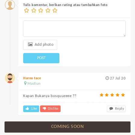
Tulis komentar, berikan rating atau tambahkan foto
Add photo
POST
Harno tace
27 Jul 20
Madiun
Kapan Bukanya bosquueeee ??
Like
Dislike
Reply
COMING SOON