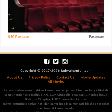
NSC Pandaan
Pasuruan
Copyright © 2017-2026 Jadwalnonton.com
About Us
Privacy Policy
Contact Us
Movie Updates
All Movies
Jadwalnonton memudahkan kamu mencari jadwal film dan harga tiket di
seluruh Indonesia meliputi XXI, CGV, Cinepolis, New Star Cineplex (NSC),
Platinum Cineplex, FLIX Cinema dan lainnya.
Jadwal terupdate setiap hari dan kamu juga bisa mencari bioskop terdekat
dari tempat kamu berada.