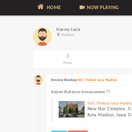
HOME
NOW PLAYING
Harno tace
Madiun
3
Posts
Review Bioskop
NSC Timbul Jaya Madiun
Kapan Bukanya bosquueeee ??
NSC Timbul Jaya Madi
New Star Cineplex. J
Kota Madiun, Jawa T