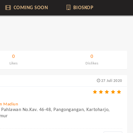
COMING SOON
BIOSKOP
0
0
Likes
Dislikes
27 Juli 2020
un Madiun
l. Pahlawan No.Kav. 46-48, Pangongangan, Kartoharjo,
imur