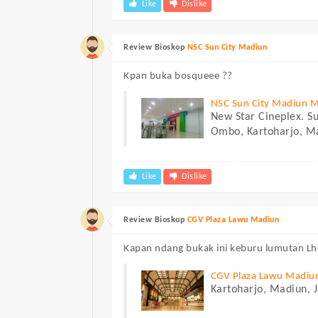
Like
Dislike
Review Bioskop
NSC Sun City Madiun
Kpan buka bosqueee ??
NSC Sun City Madiun 
New Star Cineplex. Su
Ombo, Kartoharjo, M
Like
Dislike
Review Bioskop
CGV Plaza Lawu Madiun
Kapan ndang bukak ini keburu lumutan L
CGV Plaza Lawu Madiu
Kartoharjo, Madiun, 