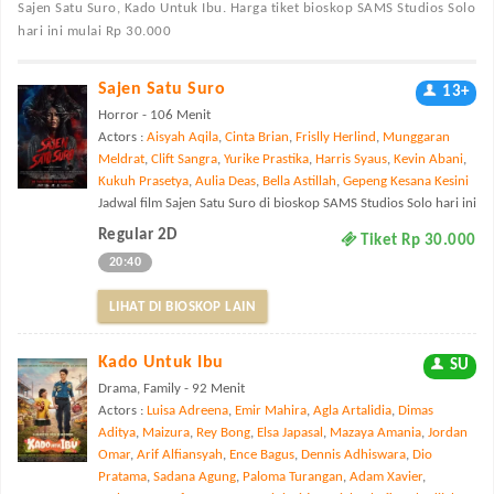
Sajen Satu Suro, Kado Untuk Ibu. Harga tiket bioskop SAMS Studios Solo
hari ini mulai Rp 30.000
Sajen Satu Suro
13+
Horror - 106 Menit
Actors :
Aisyah Aqila
,
Cinta Brian
,
Frislly Herlind
,
Munggaran
Meldrat
,
Clift Sangra
,
Yurike Prastika
,
Harris Syaus
,
Kevin Abani
,
Kukuh Prasetya
,
Aulia Deas
,
Bella Astillah
,
Gepeng Kesana Kesini
Jadwal film Sajen Satu Suro di bioskop SAMS Studios Solo hari ini
Regular 2D
Tiket Rp 30.000
20:40
LIHAT DI BIOSKOP LAIN
Kado Untuk Ibu
SU
Drama, Family - 92 Menit
Actors :
Luisa Adreena
,
Emir Mahira
,
Agla Artalidia
,
Dimas
Aditya
,
Maizura
,
Rey Bong
,
Elsa Japasal
,
Mazaya Amania
,
Jordan
Omar
,
Arif Alfiansyah
,
Ence Bagus
,
Dennis Adhiswara
,
Dio
Pratama
,
Sadana Agung
,
Paloma Turangan
,
Adam Xavier
,