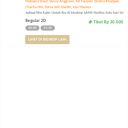
Maheera Yusuf
,
Vonny Anggraini
,
Siti Fauziah
,
Shafira Khadijah
,
Chacha Hits
,
Rama Jedi Master
,
Juju Mazaya
Jadwal film Kado Untuk Ibu di bioskop SAMS Studios Solo hari ini
Regular 2D
Tiket Rp 30.000
20:30
21:10
LIHAT DI BIOSKOP LAIN