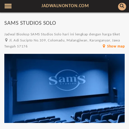
JADWALNONTON.COM
SAMS STUDIOS SOLO
Jadwal Bioskop SAMS Studios Solo hari ini lengkap dengan harga tiket
Jl. Adi Sucipto No.109, Colomadu, Malangjiwan, Karanganyar, Jawa
Tengah 57176
Show map