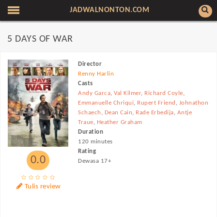
JADWALNONTON.COM
5 DAYS OF WAR
Director
Renny Harlin
Casts
Andy Garca
,
Val Kilmer
,
Richard Coyle
,
Emmanuelle Chriqui
,
Rupert Friend
,
Johnathon
Schaech
,
Dean Cain
,
Rade Erbedija
,
Antje
Traue
,
Heather Graham
Duration
120 minutes
Rating
0.0
Dewasa 17+
Tulis review