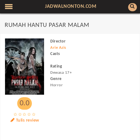
JADWALNONTON.COM
RUMAH HANTU PASAR MALAM
Director
Arie Azis
Casts
Rating
Dewasa 17+
Genre
Horror
0.0
Tulis review