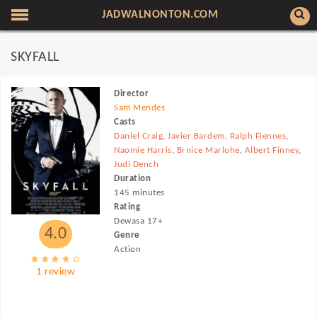
JADWALNONTON.COM
SKYFALL
Director
Sam Mendes
Casts
Daniel Craig
,
Javier Bardem
,
Ralph Fiennes
,
Naomie Harris
,
Brnice Marlohe
,
Albert Finney
,
Judi Dench
Duration
145 minutes
Rating
Dewasa 17+
4.0
Genre
Action
1 review