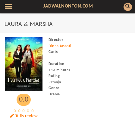
JADWALNONTON.COM
LAURA & MARSHA
Director
Dinna Jasanti
Casts
Duration
113 minutes
Rating
Remaja
Genre
Drama
0.0
Tulis review