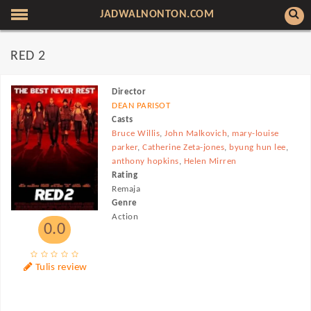
JADWALNONTON.COM
RED 2
Director
DEAN PARISOT
Casts
Bruce Willis
,
John Malkovich
,
mary-louise
parker
,
Catherine Zeta-jones
,
byung hun lee
,
anthony hopkins
,
Helen Mirren
Rating
Remaja
Genre
Action
0.0
Tulis review