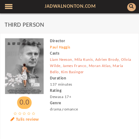
JADWALNONTON.COM
THIRD PERSON
Director
Paul Haggis
Casts
Liam Neeson
,
Mila Kunis
,
Adrien Brody
,
Olivia
Wilde
,
James Franco
,
Moran Atias
,
Maria
Bello
,
Kim Basinger
Duration
137 minutes
Rating
Dewasa 17+
0.0
Genre
drama,romance
Tulis review